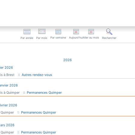
Par semaine
Aujourd'hui
Aller au mois
Par année
Par mois
Rechercher
2026
ier 2026
is à Brest
:: Autres rendez-vous
anvier 2026
ois à Quimper
:: Permanences Quimper
évrier 2026
 Quimper
:: Permanences Quimper
Mars 2026
 Quimper
:: Permanences Quimper